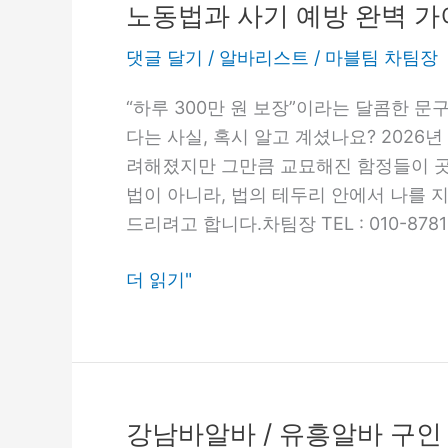
년
노동법과 사기 예방 완벽 
유
댓글 달기
/
알바리스트
/
마블팀 차팀장
흥
업
“하루 300만 원 보장”이라는 달콤한 문
소
다는 사실, 혹시 알고 계셨나요? 2026
구
려해졌지만 그만큼 교묘해진 함정들이 곳
인
법이 아니라, 법의 테두리 안에서 나를 
구
드리려고 합니다.차팀장 TEL : 010-878
직,
‘고
더 읽기"
수
익’보
다
‘안
전’이
강남바알바 / 유흥알바 구인
강
먼