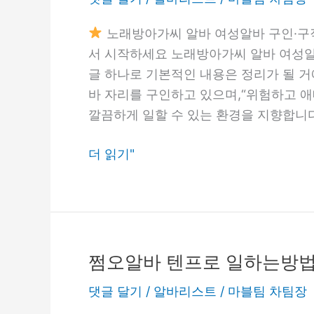
방
이
깔
아
드
노래방아가씨 알바 여성알바 구인·구
끔
가
서 시작하세요 노래방아가씨 알바 여성알바
한
씨
글 하나로 기본적인 내용은 정리가 될 거
매
알
바 자리를 구인하고 있으며,“위험하고 애
장
바
깔끔하게 일할 수 있는 환경을 지향합니
직
여
원
성
더 읽기"
모
알
집
바
구
인
·
쩜오알바 텐프로 일하는방
쩜
구
오
댓글 달기
/
알바리스트
/
마블팀 차팀장
직
알
안