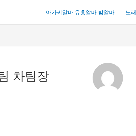
아가씨알바 유흥알바 밤알바
노래
블팀 차팀장