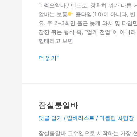
바
1. 쩜오알바 / 텐프로, 정확히 뭐가 다른 
내
텐
알바는 보통
풀타임(1.0)이 아니라,
프
요. 주 2~3회만 출근 늦게 와서 몇 타임
로
잠깐 뛰는 형식 즉, “업계 전업”이 아니
일
형태라고 보면
하
는
더 읽기"
방
법
잠실룸알바
잠
실
댓글 달기
/
알바리스트
/
마블팀 차팀장
룸
알
잠실룸알바 고수입으로 시작하는 가장 현