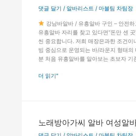
남
저!
댓글 달기
/
알바리스트
/
마블팀 차팀장
바
달
알
강남바알바 / 유흥알바 구인 – 안전하
라
바
유흥알바 자리를 찾고 있다면“돈만 센 곳
진
/
씬 중요합니다. 저희 매장은과한 조건이나
노
유
빙 중심으로 운영되는 바/라운지 형태의
동
흥
분 처음 유흥알바를 알아보는 초보자 기
법
알
과
바
더 읽기"
사
구
기
인
예
–
방
안
완
전
노래방아가씨 알바 여성알바
노
벽
하
래
가
댓글 달기
/
알바리스트
/
마블팀 차팀장
고