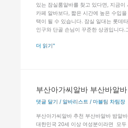
바
있는 잠실룸알바를 찾고 있다면, 지금이
카페 알바보다, 짧은 시간에 높은 수입
택이 될 수 있습니다. 잠실 일대는 롯데타
인구와 단골 손님이 꾸준한 상권입니다.
더 읽기"
부산아가씨알바 부산바알바
부
산
댓글 달기
/
알바리스트
/
마블팀 차팀장
아
가
부산아가씨알바 추천 부산바알바 밤알바
씨
대한민국 20세 이상 여성분이라면 모두 