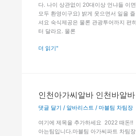
알
다. 나이 상관없이 20대이상 언냐들 이면 
바
모두 환영이구요) 밝게 웃으면서 일을 
부
셔요 숙식제공은 물론 관광투어까지 편
산
터 달라요. 물론
바
알
더 읽기"
바
부
산
유
흥
인천아가씨알바 인천바알바
인
알
천
댓글 달기
/
알바리스트
/
마블팀 차팀장
바
아
밤
가
여기에 제목을 추가하세요 2022 때돈!!
알
씨
아는팀입니다.마블팀 아가씨파트 차팀장
바