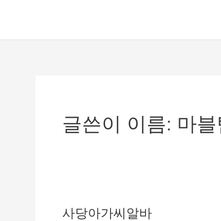
콘
텐
츠
로
건
너
뛰
기
글쓴이 이름: 마
사당아가씨알바
사